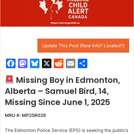
Update This Post (New Info? Located?)
F
M
Bl
X
R
E
S
a
a
u
e
m
h
Missing Boy in Edmonton,
c
st
e
d
ai
ar
Alberta – Samuel Bird, 14,
e
o
s
di
l
e
b
d
k
t
Missing Since June 1, 2025
o
o
y
MRU #: MP25R028
o
n
k
The Edmonton Police Service (EPS) is seeking the public’s