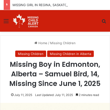
MISSING GIRL IN REGINA, SASKATCHEWAN – SASHA MARCIA MORIN, 15 – LAST SEEN SEPTEMBER 5, 2025
Menu
Se
Home
/
Missing Children
Missing Children
Missing Children in Alberta
Missing Boy in Edmonton,
Alberta – Samuel Bird, 14,
Missing Since June 1, 2025
July 11, 2025
Last Updated: July 11, 2025
2 minutes read