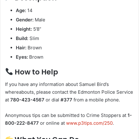
Age:
14
Gender:
Male
Height:
5’8”
Build:
Slim
Hair:
Brown
Eyes:
Brown
How to Help
If you have any information about Samuel Bird’s
whereabouts, please contact the Edmonton Police Service
at
780-423-4567
or dial
#377
from a mobile phone.
Anonymous tips can be submitted to Crime Stoppers at
1-
800-222-8477
or online at
www.p3tips.com/250
.