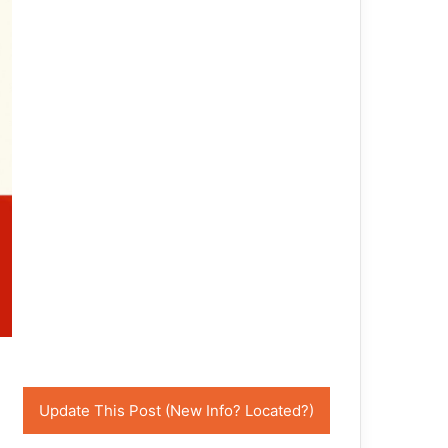
Update This Post (New Info? Located?)