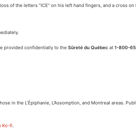
os of the letters “ICE” on his left hand fingers, and a cross on 
diately.
e provided confidentially to the
Sûreté du Québec
at
1-800-6
those in the L’Épiphanie, L’Assomption, and Montreal areas. Publi
 Ko-fi
.