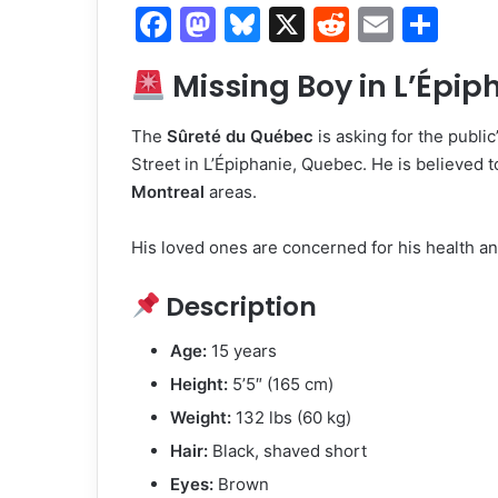
F
M
Bl
X
R
E
S
a
a
u
e
m
h
Missing Boy in L’Épiph
c
st
e
d
ai
ar
e
o
s
di
l
e
The
Sûreté du Québec
is asking for the public
b
d
k
t
Street in L’Épiphanie, Quebec. He is believed 
o
o
y
Montreal
areas.
o
n
His loved ones are concerned for his health an
k
Description
Age:
15 years
Height:
5’5″ (165 cm)
Weight:
132 lbs (60 kg)
Hair:
Black, shaved short
Eyes:
Brown