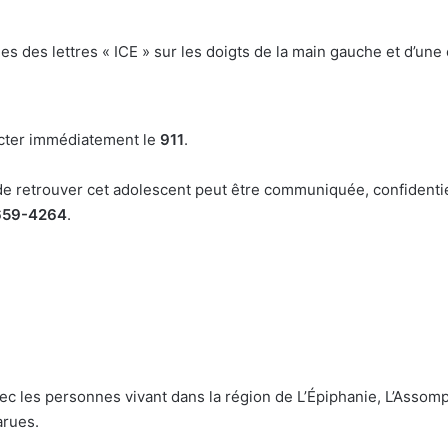
 des lettres « ICE » sur les doigts de la main gauche et d’une c
acter immédiatement le
911
.
de retrouver cet adolescent peut être communiquée, confidentie
659-4264
.
ec les personnes vivant dans la région de L’Épiphanie, L’Assompt
arues.