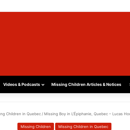
A, SASKATCHEWAN – SASHA MARCIA MORIN, 15 – LAST SEEN SEPTEMBE
Videos & Podcasts
Missing Children Articles & Notices
ing Children in Quebec
/
Missing Boy in L’Épiphanie, Quebec – Lucas Hou
Missing Children
Missing Children in Quebec