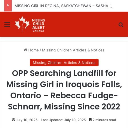
MISSING GIRL IN REGINA, SASKATCHEWAN – SASHA MARCIA MORIN, 15 – LAST SEEN SEPTEMBER 5, 2025
Menu
Se
Home
/
Missing Children Articles & Notices
Missing Children Articles & Notices
OPP Searching Landfill for
Missing Girl in Iroquois Falls,
Ontario – Rebecca Fudge-
Schnarr, Missing Since 2022
July 10, 2025
Last Updated: July 10, 2025
2 minutes read