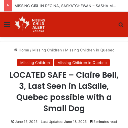
MISSING GIRL IN REGINA, SASKATCHEWAN – SASHA MARCIA MORIN, 15 – LAST SEEN SEPTEMBER 5, 2025
Menu
Se
Home
/
Missing Children
/
Missing Children in Quebec
Missing Children
Missing Children in Quebec
LOCATED SAFE – Claire Bell,
3, Last Seen in LaSalle,
Quebec possible with a
Small Dog
June 15, 2025
Last Updated: June 18, 2025
5 minutes read